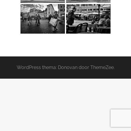
WordPress thema: Donovan door ThemeZee.