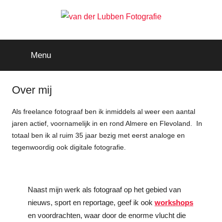
Ga
naar
de
van
Reisfotografie
door
inhoud
Menu
Ruud
der
van
der
Lubben
Over mij
Lubben
Fotografie
Als freelance fotograaf ben ik inmiddels al weer een aantal
jaren actief, voornamelijk in en rond Almere en Flevoland. In
totaal ben ik al ruim 35 jaar bezig met eerst analoge en
tegenwoordig ook digitale fotografie.
Naast mijn werk als fotograaf op het gebied van
nieuws, sport en reportage, geef ik ook
workshops
en voordrachten, waar door de enorme vlucht die