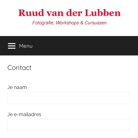
Ga
naar
de
inhoud
van
Reisfotografie
door
Menu
der
Ruud
van
der
Lubben
Contact
Lubben
Fotografie
Je naam
Je e-mailadres