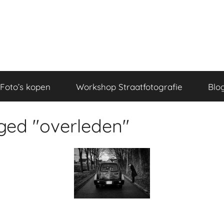
Foto’s kopen
Workshop Straatfotografie
Blo
ged "overleden"