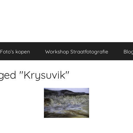
Foto’s kopen
Workshop Straatfotografie
Blo
ged "Krysuvik"