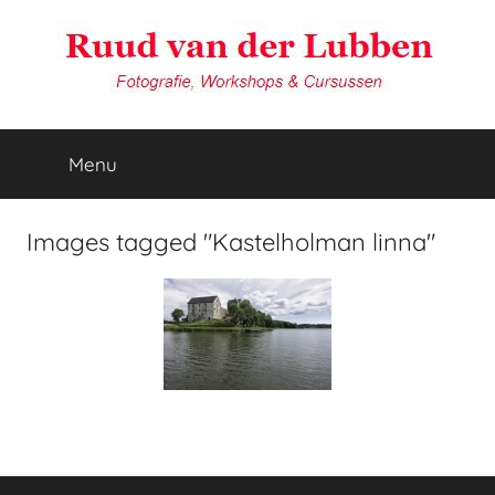
Ga
naar
de
inhoud
van
Reisfotografie
door
Menu
der
Ruud
van
der
Lubben
Images tagged "Kastelholman linna"
Lubben
Fotografie