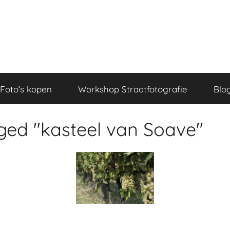
Foto’s kopen
Workshop Straatfotografie
Blo
ged "kasteel van Soave"