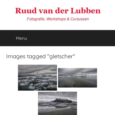
Ga
naar
de
inhoud
van
Reisfotografie
door
Menu
der
Ruud
van
der
Lubben
Images tagged "gletscher"
Lubben
Fotografie