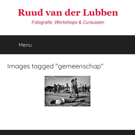
Ga
naar
de
inhoud
van
Reisfotografie
door
Menu
der
Ruud
van
der
Lubben
Images tagged "gemeenschap"
Lubben
Fotografie