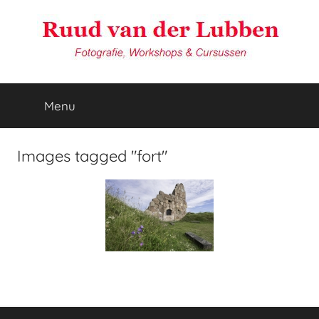
Ga
naar
de
inhoud
van
Reisfotografie
door
Menu
der
Ruud
van
der
Lubben
Images tagged "fort"
Lubben
Fotografie