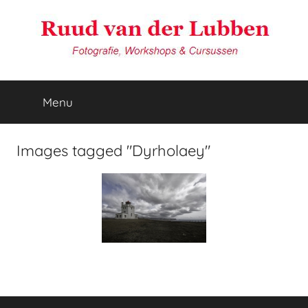
Ga
naar
de
inhoud
van
Reisfotografie
door
Menu
der
Ruud
van
der
Lubben
Images tagged "Dyrholaey"
Lubben
Fotografie