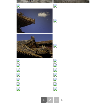
1
2
3
►